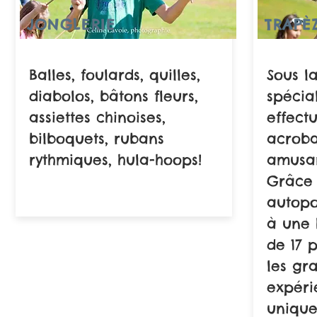
JONGLERIE
TRAPÈ
Balles, foulards, quilles,
Sous l
diabolos, bâtons fleurs,
spécial
assiettes chinoises,
effect
bilboquets, rubans
acroba
rythmiques, hula-hoops!
amusan
Grâce 
autopo
à une 
de 17 p
les gr
expéri
unique