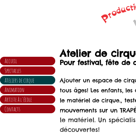
Atelier de cirqu
Accueil
Pour festival, fête de 
Spectacles
Ateliers de cirque
Ajouter un espace de cirq
Animation
tous âges!
Les enfants, les
Artiste à l'école
, tes
le matériel de cirque.
Contacts
mouvements sur un TRAPÈ
le matériel. Un spéciali
découvertes!