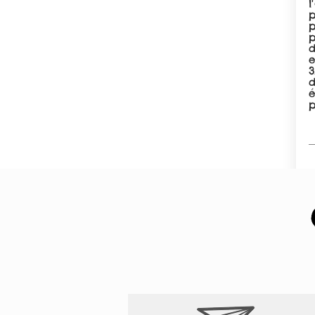
l
p
p
p
d
e
3
d
é
p