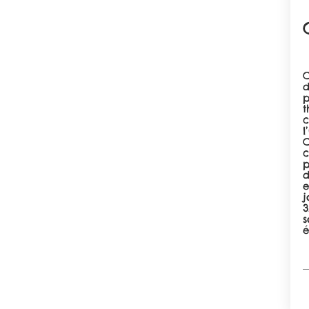
C
d
p
t
c
l
C
c
p
d
e
j
3
s
é