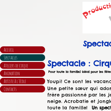
Specta
Accueil
Spectacles
Spectacle : Cirq
Ateliers de cirque
(
Pour toute la famille) Idéal pour les fête
Animation
Artiste à l'école
Youpi! Ce sont les vaca
Une petite sœur qui adore
Contacts
frère passionné par les 
neige. Acrobatie et jong
toute la famille!
Un spect