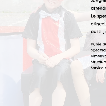
Jongle
attendr
Le spe
étince
aussi j
Durée du
Spectacl
Dimensio
Structur
Service 