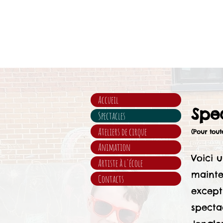
Accueil
Spec
Spectacles
Ateliers de cirque
(Pour tout
Animation
Voici 
Artiste à l'école
mainten
Contacts
except
specta