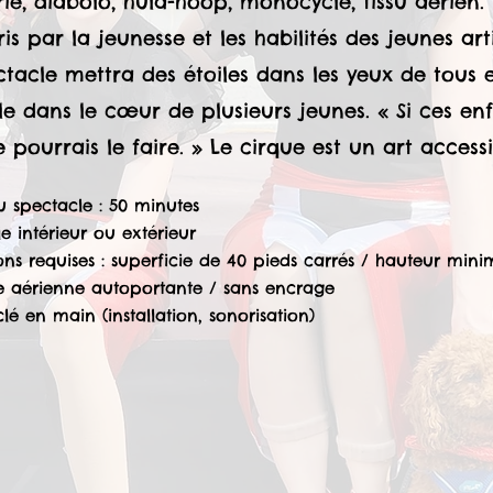
rie, diabolo, hula-hoop, monocycle, tissu aérien.
is par la jeunesse et les habilités des jeunes arti
ctacle mettra des étoiles dans les yeux de tous 
lle dans le cœur de plusieurs jeunes. « Si ces en
e pourrais le faire. » Le cirque est un art access
 spectacle : 50 minutes
e intérieur ou extérieur
ns requises : superficie de 40 pieds carrés / hauteur mini
e aérienne autoportante / sans encrage
clé en main (installation, sonorisation)