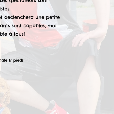
 Les spectateurs sont
stes.
et déclenchera une petite
fants sont capables, moi
ible à tous!
male 17 pieds